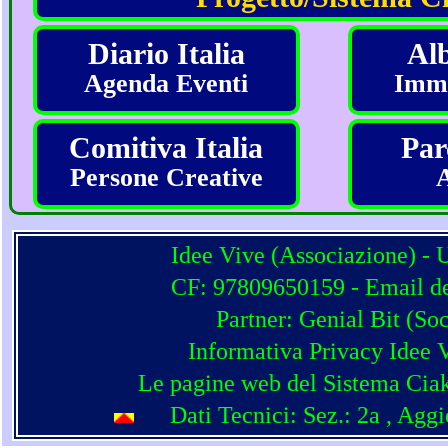
Diario Italia
Alb
Agenda Eventi
Imma
Comitiva Italia
Par
Persone Creative
Idee Vive (Associazione) - 
CF: 97809650159 - Email del
Partner:
Genial Bit
(
Soc
Informativa Privacy Idee 
Le pagine web del Sistema Ciak
Dati Tecnici: Sez.: 2a
, Agg